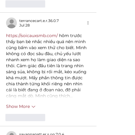
Like
Reply
terrancecart.e.r.36.0.7
Jul 28
https://soicauxsmb.com/
 hôm trước 
thấy bạn bè nhắc nhiều quá nên mình 
cũng bấm vào xem thử cho biết. Mình 
không có đọc sâu đâu, chủ yếu lướt 
nhanh xem họ làm giao diện ra sao 
thôi. Cảm giác đầu tiên là trang nhìn 
sáng sủa, không bị rối mắt, kéo xuống 
khá mượt. Mấy phần thông tin được 
chia thành từng khối riêng nên nhìn 
cái là biết đang ở đoạn nào, đỡ phải 
căng mắt dò. Mình cũng thích…
Show More
Like
Reply
savannapatt.er.s.on.7.0.4