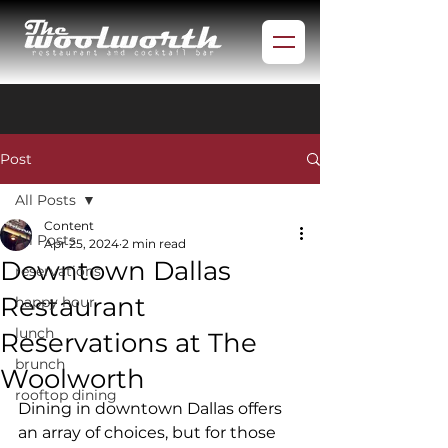
Post
All Posts
Content
All Posts
Apr 25, 2024
2 min read
Downtown Dallas
reservations
Restaurant
happy hour
lunch
Reservations at The
brunch
Woolworth
rooftop dining
Dining in downtown Dallas offers 
an array of choices, but for those 