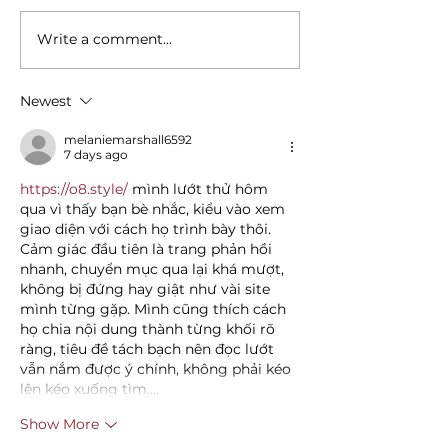
Write a comment...
Crafted Cocktails and
Dallas' Best Sp
Fine Wines at The
Imbibe In A Li
Woolworth in
Breakfast
Newest
Downtown Dallas
melaniemarshall6592
7 days ago
https://o8.style/
 mình lướt thử hôm 
qua vì thấy bạn bè nhắc, kiểu vào xem 
giao diện với cách họ trình bày thôi. 
Cảm giác đầu tiên là trang phản hồi 
nhanh, chuyển mục qua lại khá mượt, 
không bị đứng hay giật như vài site 
mình từng gặp. Mình cũng thích cách 
họ chia nội dung thành từng khối rõ 
ràng, tiêu đề tách bạch nên đọc lướt 
vẫn nắm được ý chính, không phải kéo 
lên kéo xuống tìm.…
Show More